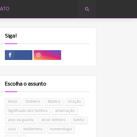
ATO
Siga!
Escolha o assunto
Amor
Dinheiro
Mantra
Oração
Significado dos Sonhos
amarração
anjo da guarda
atrair dinheiro
banho
cura
esoterismo
numerologia