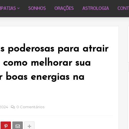
MPATIAS
SONHOS
ORAÇÕES
ASTROLOGIA
CONT
s poderosas para atrair
 como melhorar sua
r boas energias na
 2024
0 Comentários