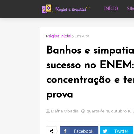
INÍCIO
SI
Página inicial
Em Alta
Banhos e simpatia
sucesso no ENEM:
concentração e te
prova
Dafna Obadia
quarta-feira, outubro 16,
Facebook
Twitter