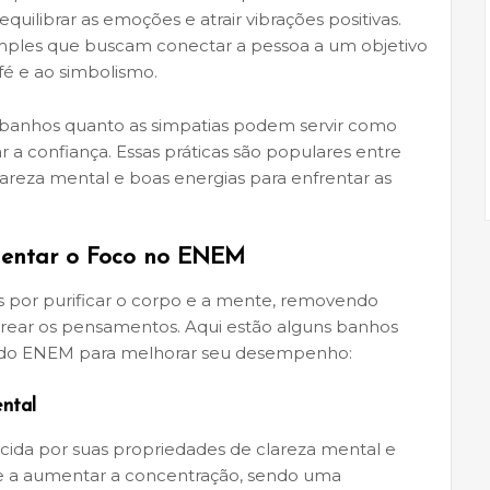
uilibrar as emoções e atrair vibrações positivas.
 simples que buscam conectar a pessoa a um objetivo
fé e ao simbolismo.
 banhos quanto as simpatias podem servir como
 a confiança. Essas práticas são populares entre
lareza mental e boas energias para enfrentar as
mentar o Foco no ENEM
 por purificar o corpo e a mente, removendo
arear os pensamentos. Aqui estão alguns banhos
s do ENEM para melhorar seu desempenho:
ntal
ida por suas propriedades de clareza mental e
 e a aumentar a concentração, sendo uma