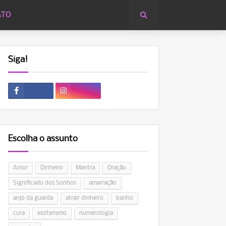
ATO
Siga!
Escolha o assunto
Amor
Dinheiro
Mantra
Oração
Significado dos Sonhos
amarração
anjo da guarda
atrair dinheiro
banho
cura
esoterismo
numerologia