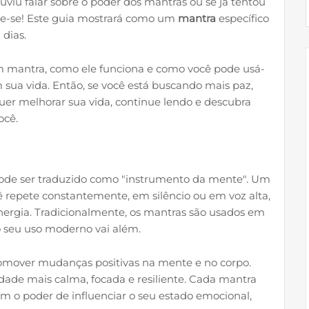
uviu falar sobre o poder dos mantras ou se já tentou
re-se! Este guia mostrará como um
mantra
específico
dias.
um mantra, como ele funciona e como você pode usá-
m sua vida. Então, se você está buscando mais paz,
uer melhorar sua vida, continue lendo e descubra
ocê.
pode ser traduzido como "instrumento da mente". Um
 repete constantemente, em silêncio ou em voz alta,
energia. Tradicionalmente, os mantras são usados em
 o seu uso moderno vai além.
omover mudanças positivas na mente e no corpo.
dade mais calma, focada e resiliente. Cada mantra
em o poder de influenciar o seu estado emocional,