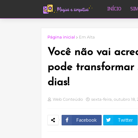
INÍCIO
SI
Página inicial
Em Alta
Você não vai acre
pode transformar 
dias!
Web Conteúdo
sexta-feira, outubro 18,
Facebook
Twitter