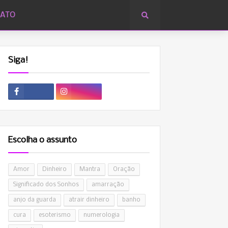
ATO
Siga!
Escolha o assunto
Amor
Dinheiro
Mantra
Oração
Significado dos Sonhos
amarração
anjo da guarda
atrair dinheiro
banho
cura
esoterismo
numerologia