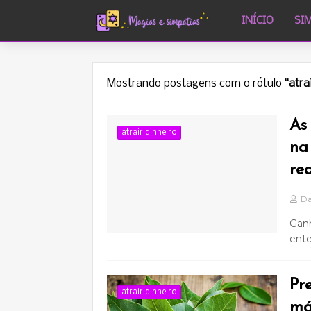
INÍCIO
SI
Mostrando postagens com o rótulo
atra
As
atrair dinheiro
na 
rea
Da
Ganh
ente
Pr
atrair dinheiro
má