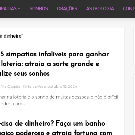
MPATIAS
SONHOS
ORAÇÕES
ASTROLOGIA
CONT
ir dinheiro
 5 simpatias infalíveis para ganhar
loteria: atraia a sorte grande e
lize seus sonhos
fna Obadia
terça-feira, outubro 15, 2024
ar na loteria é o sonho de muitas pessoas, e não é difícil
nder o por…
ecisa de dinheiro? Faça um banho
gico poderoso e atraia fortuna com