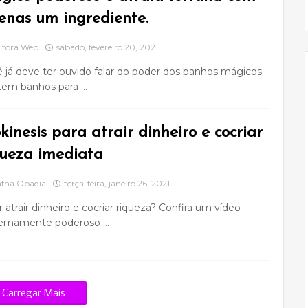
enas um ingrediente.
itora Web
sábado, fevereiro 20, 2021
 já deve ter ouvido falar do poder dos banhos mágicos.
tem banhos para …
kinesis para atrair dinheiro e cocriar
queza imediata
fna Obadia
terça-feira, janeiro 26, 2021
 atrair dinheiro e cocriar riqueza? Confira um vídeo
remamente poderoso …
Carregar Mais