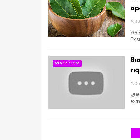
ap
Ed
Você
Exis
Bio
atrair dinheiro
ri
Da
Quer
ext