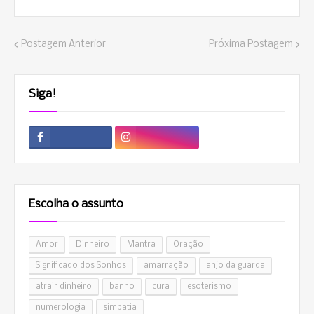
Postagem Anterior
Próxima Postagem
Siga!
Escolha o assunto
Amor
Dinheiro
Mantra
Oração
Significado dos Sonhos
amarração
anjo da guarda
atrair dinheiro
banho
cura
esoterismo
numerologia
simpatia